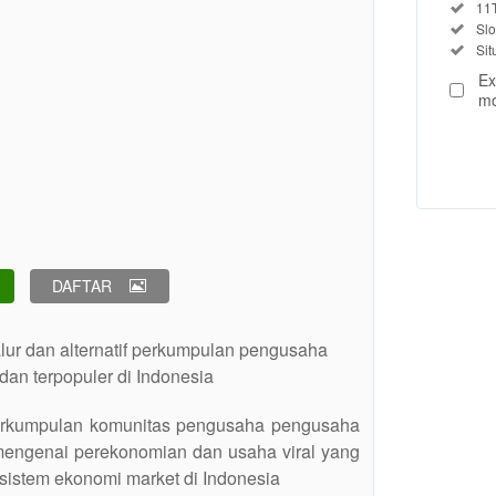
Inc
11
Inc
Use, 
Sl
Inc
Si
prod
The t
Ex
buyer
mo
View
license
details
DAFTAR
lur dan alternatif perkumpulan pengusaha
dan terpopuler di Indonesia
perkumpulan komunitas pengusaha pengusaha
 mengenai perekonomian dan usaha viral yang
sistem ekonomi market di Indonesia