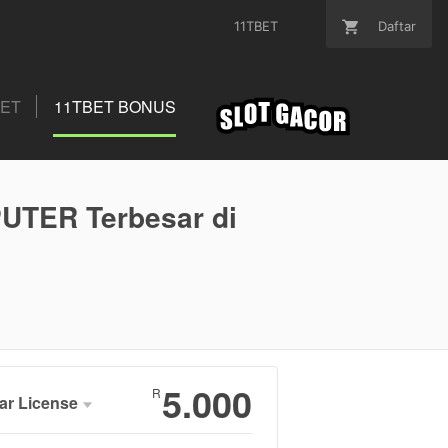
11TBET
Daftar
BET
11TBET BONUS
UTER Terbesar di
5.000
R
ar License
88
lar License
$
SELECTED