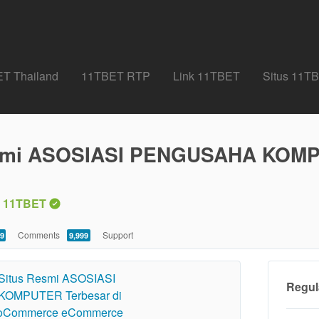
T Thailand
11TBET RTP
Link 11TBET
Situs 11T
esmi ASOSIASI PENGUSAHA KOMP
11TBET
Comments
Support
9
9,999
Regul
Regu