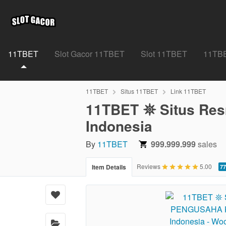
11TBET
Slot Gacor 11TBET
Slot 11TBET
11TBE
11TBET
Situs 11TBET
Link 11TBET
11TBET 𖤓 Situs R
Indonesia
By
11TBET
999.999.999
sales
5.00
Reviews
5.00
Item Details
77
stars