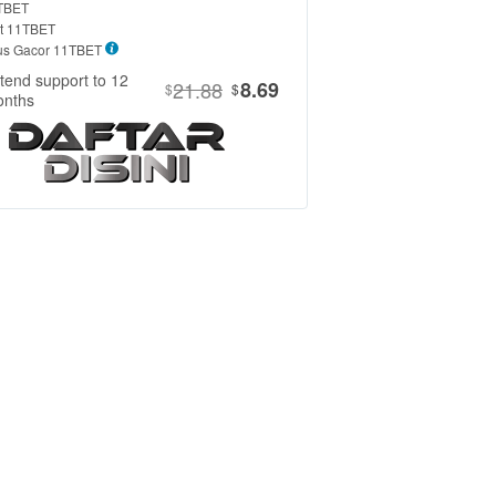
luded:
TBET
luded:
by you or one client, in a single end
ot 11TBET
luded:
tus Gacor 11TBET
uct which end users
are not
charged for.
otal price includes the item price and a
tend support to 12
21.88
8.69
$
$
 fee.
nths