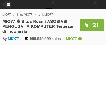
MIO77
Situs MIO77
Link MIO77
MIO77 𖤓 Situs Resmi ASOSIASI
21
$
PENGUSAHA KOMPUTER Terbesar
di Indonesia
By
MIO77
999.999.999
sales
MIO77