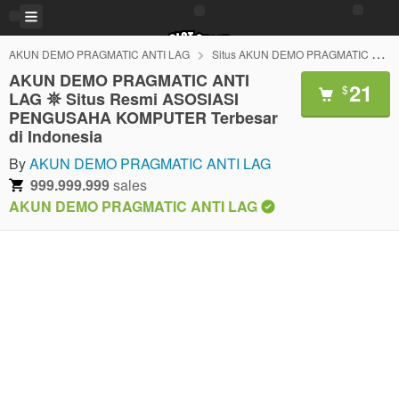
AKUN DEMO PRAGMATIC ANTI LAG
Situs AKUN DEMO PRAGMATIC ANTI LAG
AKUN DEMO PRAGMATIC ANTI
21
$
LAG 𖤓 Situs Resmi ASOSIASI
PENGUSAHA KOMPUTER Terbesar
di Indonesia
By
AKUN DEMO PRAGMATIC ANTI LAG
999.999.999
sales
AKUN DEMO PRAGMATIC ANTI LAG