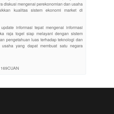
ya diskusi mengenai perekonomian dan usaha
ikkan kualitas sistem ekonomi market di
 update informasi tepat mengenai informasi
gka raja togel siap melayani dengan sistem
kan pengetahuan luas terhadap teknologi dan
ng usaha yang dapat membuat satu negara