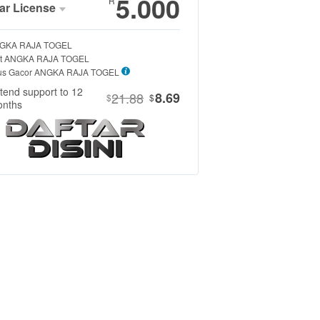
5.000
R
ar License
88
lar License
$
SELECTED
luded:
GKA RAJA TOGEL
luded:
by you or one client, in a single end
ot ANGKA RAJA TOGEL
luded:
tus Gacor ANGKA RAJA TOGEL
uct which end users
are not
charged for.
otal price includes the item price and a
tend support to 12
21.88
8.69
$
$
 fee.
nths