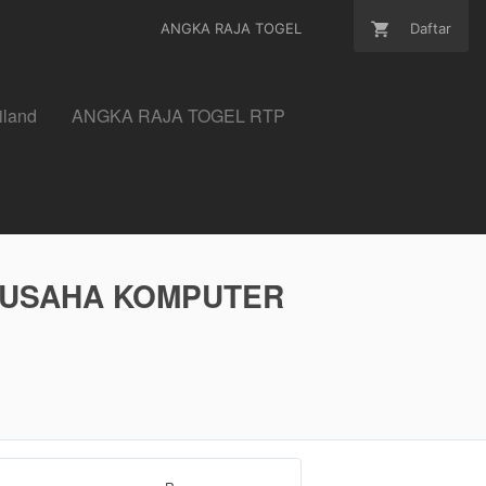
ANGKA RAJA TOGEL
Daftar
land
ANGKA RAJA TOGEL RTP
NGUSAHA KOMPUTER