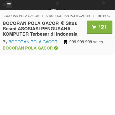
BOCORAN POLA GACOR
Situs BOCORAN POLA GACOR
Link BOCORAN POLA GACOR
BOCORAN POLA GACOR 𖤓 Situs
21
$
Resmi ASOSIASI PENGUSAHA
KOMPUTER Terbesar di Indonesia
By
BOCORAN POLA GACOR
999.999.999
sales
BOCORAN POLA GACOR